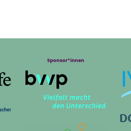
ts
Volunteering
Infos
Pro
Sponsor*innen