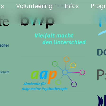
ts
Volunteering
Infos
Pro
Sponsor*innen