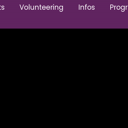
ts
Volunteering
Infos
Pro