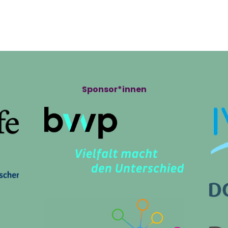
ts
Volunteering
Infos
Pro
Sponsor*innen