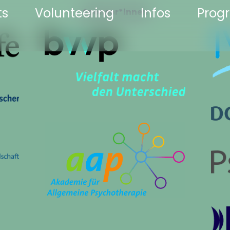
ts
Volunteering
Infos
Pro
Sponsor*innen