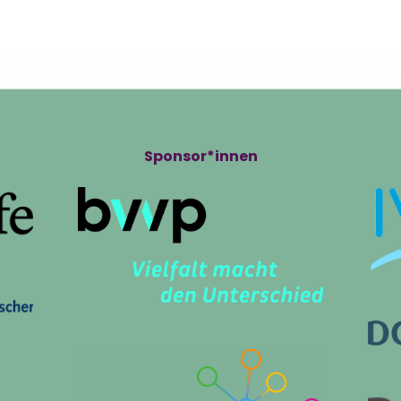
ts
Volunteering
Infos
Pro
Sponsor*innen