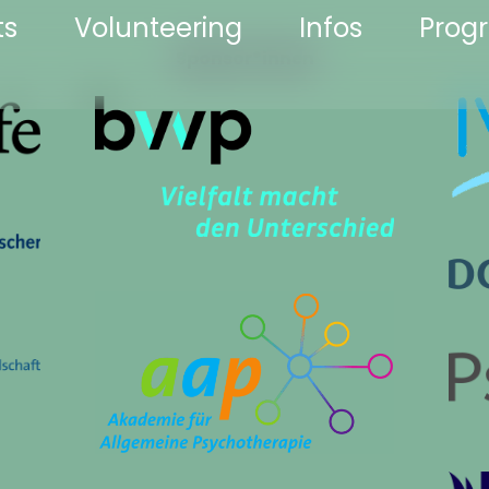
ts
Volunteering
Infos
Pro
Sponsor*innen