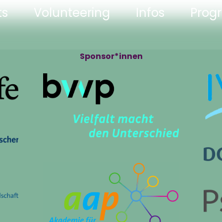
ts
Volunteering
Infos
Pro
Sponsor*innen