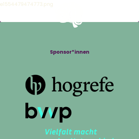
e1554479474773.png
Sponsor*innen