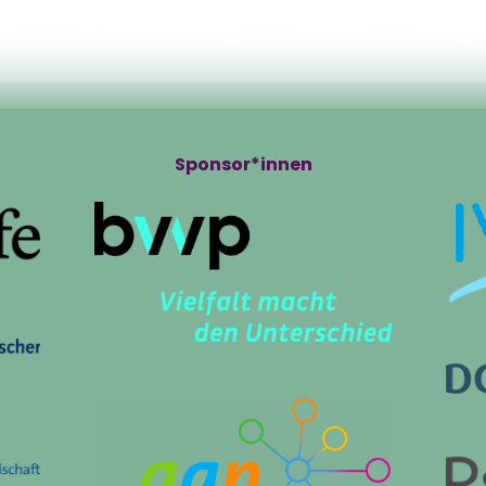
ts
Volunteering
Infos
Pro
Sponsor*innen