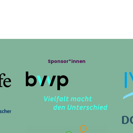
ts
Volunteering
Infos
Pro
Sponsor*innen