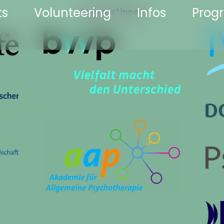
ts
Volunteering
Infos
Pro
Sponsor*innen