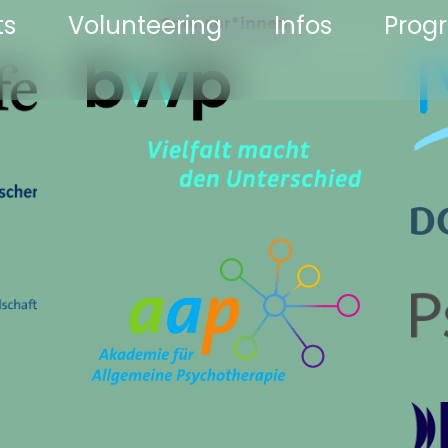
ts
Volunteering
Infos
Pro
Sponsor*innen