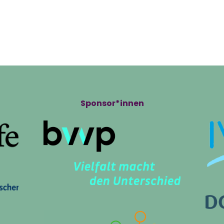
ts
Volunteering
Infos
Pro
Sponsor*innen