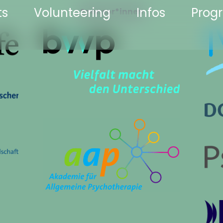
ts
Volunteering
Infos
Pro
Sponsor*innen